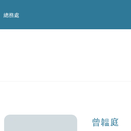
總務處
曾韞庭