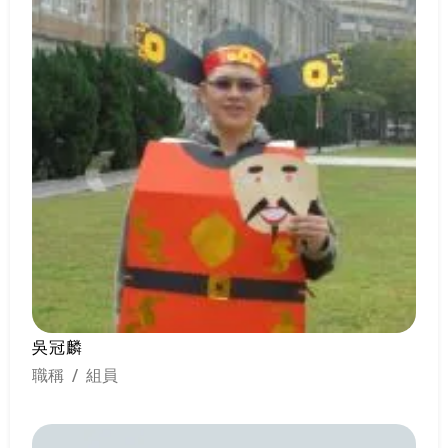
吳冠麟
職稱 / 組員