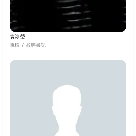
袁冰瑩
職稱 / 校聘書記