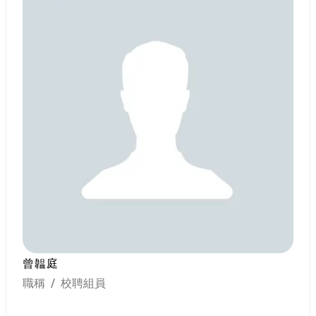
曾韞庭
職稱 / 校聘組員